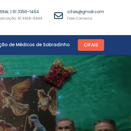
ERAL | 61 3356-1464
cifais@gmail.com
arcação: 61 3356-6464
Fale Conosco
ção de Médicos de Sobradinho
CIFAIS