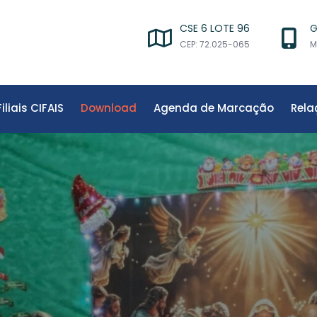
CSE 6 LOTE 96
G
CEP: 72.025-065
M
Filiais CIFAIS
Download
Agenda de Marcação
Rela